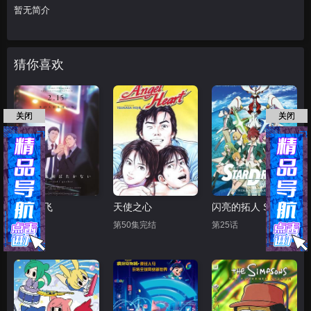
暂无简介
猜你喜欢
关闭
关闭
鸣鸟不飞
天使之心
闪亮的拓人 STAR DRIVER
正片
第50集完结
第25话