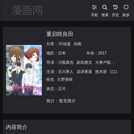
导航
搜索
换肤
重启咲良田
分类：
JS动漫
动画
地区：
日本
年份：
2017
导演：
川面真也
副岛惠文
大脊户聪
矢野孝典
主演：
石川界人
花泽香菜
悠木碧
江口
拓也
久野美咲
状态：正片
简介：暂无简介
内容简介