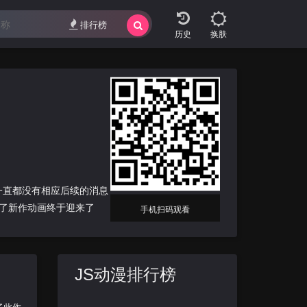
排行榜
换肤
是一直都没有相应后续的消息
了新作动画终于迎来了
手机扫码观看
JS动漫排行榜