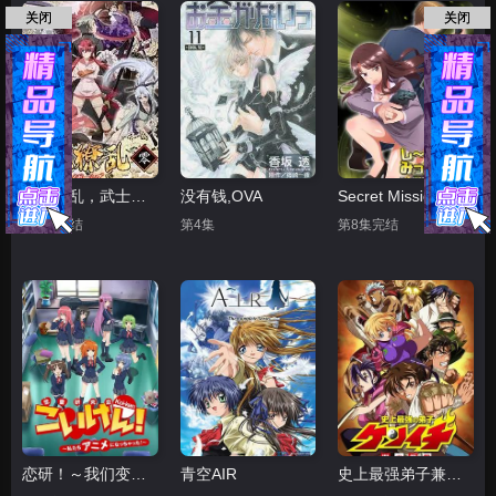
关闭
关闭
百花缭乱，武士后谈
没有钱,OVA
Secret Mission潜入捜査官绝对不会输
第2集完结
第4集
第8集完结
恋研！～我们变成动画啦！
青空AIR
史上最强弟子兼一 暗之袭击