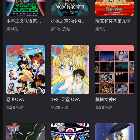
少年正义联盟第四季
机械之声的传奇第四季
瑞克和莫蒂第九季
第24集
第12集完结
第7集
忍者OVA
1+2=天堂 OVA
机械女神R
第2集完结
第2集完结
第3集完结