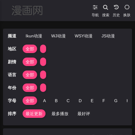
导航
搜索
换肤
频道
Ikun动漫
WJ动漫
WSY动漫
JS动漫
地区
全部
剧情
全部
语言
全部
年份
全部
字母
全部
A
B
C
D
E
F
G
H
排序
最近更新
最多播放
最好评