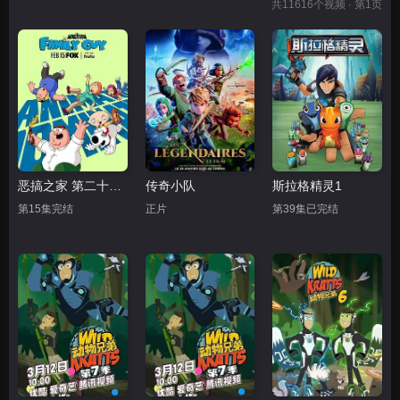
共
11616
个视频 · 第1页
恶搞之家 第二十四季
传奇小队
斯拉格精灵1
第15集完结
正片
第39集已完结