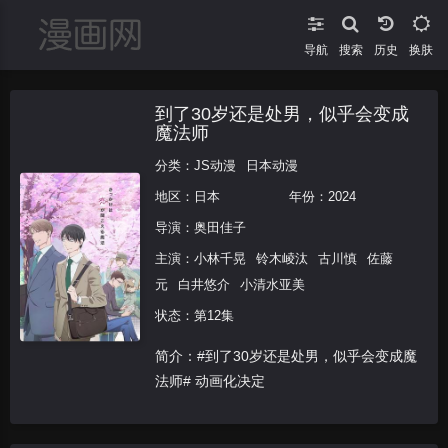
导航
搜索
换肤
到了30岁还是处男，似乎会变成
魔法师
分类：
JS动漫
日本动漫
地区：
日本
年份：
2024
导演：
奥田佳子
主演：
小林千晃
铃木崚汰
古川慎
佐藤
元
白井悠介
小清水亚美
状态：第12集
简介：#到了30岁还是处男，似乎会变成魔
法师# 动画化决定