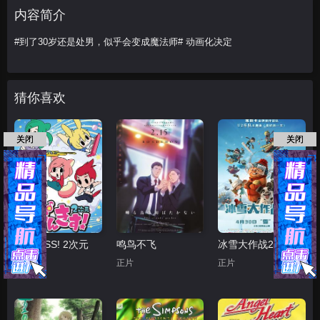
内容简介
#到了30岁还是处男，似乎会变成魔法师# 动画化决定
猜你喜欢
关闭
关闭
PUNKISS! 2次元
鸣鸟不飞
冰雪大作战2（原声版）
第24话
正片
正片