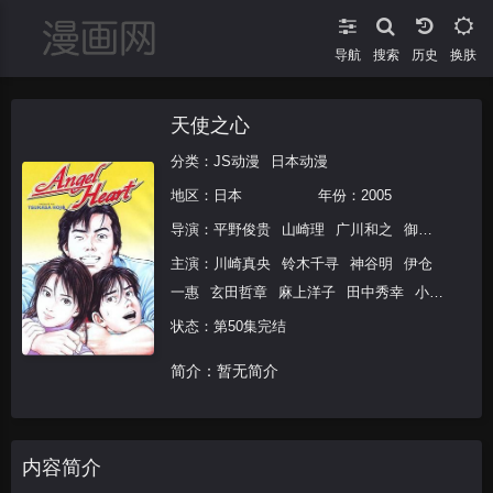
导航
搜索
换肤
天使之心
分类：
JS动漫
日本动漫
地区：
日本
年份：
2005
导演：
平野俊贵
山崎理
广川和之
御厨恭辅
山
主演：
川崎真央
铃木千寻
神谷明
伊仓
一惠
玄田哲章
麻上洋子
田中秀幸
小山
茉美
矢田耕司
有本钦隆
绪方惠美
岛田
状态：第50集完结
敏
龙田直树
千叶进步
金田朋子
日比爱
简介：暂无简介
子
野岛裕史
野岛健儿
内容简介