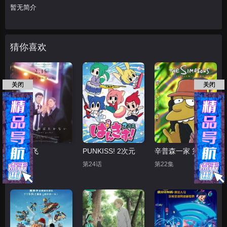
暂无简介
猜你喜欢
关闭
关闭
鸣鸟不飞
PUNKISS! 2次元
辛普森一家 第十五季
正片
第24话
第22集