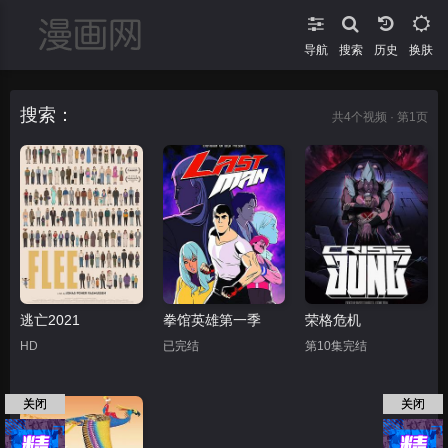
导航
搜索
换肤
搜索：
共
4
个视频 · 第1页
逃亡2021
拳馆英雄第一季
荣格危机
HD
已完结
第10集完结
关闭
关闭