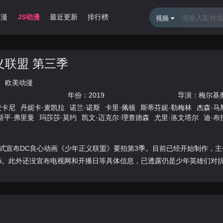
动漫
JS动漫
最近更新
排行榜
视频
义联盟 第三季
欧美动漫
年份：
2019
导演：
梅尔基
麦卡尼
丹妮卡·麦凯拉
诺兰·诺斯
卡里·佩顿
斯蒂芬妮·勒梅林
杰森·马
斯平·弗里曼
玛莎莎·莫约
凯文·迈克尔·理查德森
尤里·洛文塔尔
迪·布
式宣布DC良心动画《少年正义联盟》要拍第3季。目前已经开始制作，主创Gre
 Vietti。此外还没宣布电视网和开播日等具体信息，已透露仍是少年英雄们对