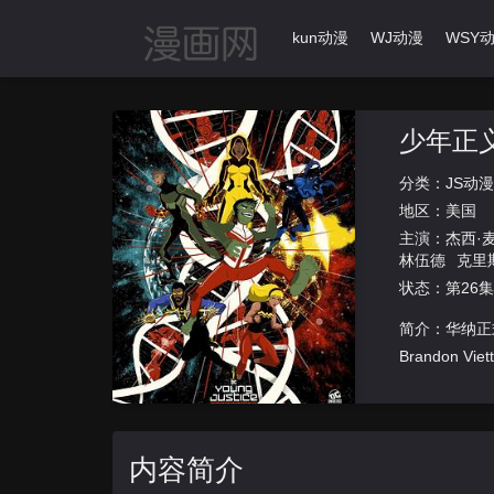
首页
动漫导航
Ikun动漫
WJ动漫
WSY
少年正
分类：
JS动漫
地区：
美国
主演：
杰西·
林伍德
克里
状态：第26集
简介：华纳正
Brandon
内容简介