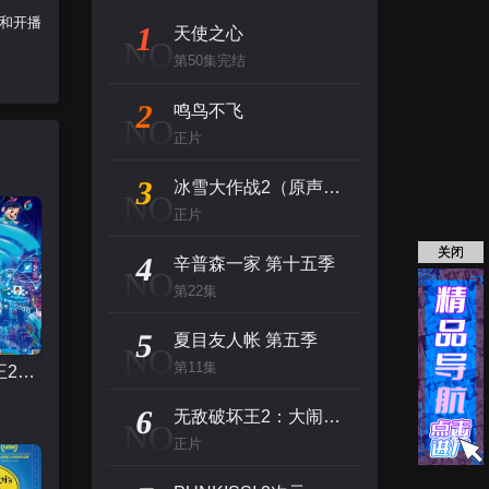
网和开播
1
天使之心
NO
第50集完结
2
鸣鸟不飞
NO
正片
3
冰雪大作战2（原声版）
NO
正片
关闭
4
辛普森一家 第十五季
NO
第22集
5
夏目友人帐 第五季
NO
第11集
无敌破坏王2：大闹互联网
6
无敌破坏王2：大闹互联网
NO
正片