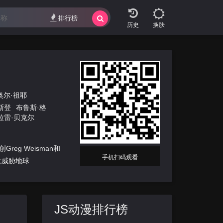
排行榜
换肤
奥尔·祖耶
斯登
布鲁斯·格
拉雷·贝克尔
g Weisman和
手机扫码观看
抗威胁地球
JS动漫排行榜