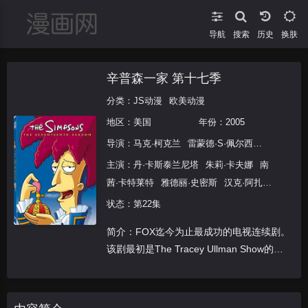
导航
搜索
换肤
辛普森一家 第十七季
分类：
JS动漫
欧美动漫
地区：
美国
年份：
2005
导演：
马克·柯克兰
雷蒙德·S·佩尔西
斯蒂文·迪恩
主演：
丹·卡斯泰兰尼塔
朱莉·卡夫娜
南
茜·卡特莱特
雅德丽·史密斯
汉克·阿扎利
亚
哈里·谢尔
潘蜜拉·海登
露西·泰勒
麦
状态：第22集
琪·罗丝威尔
特蕾丝·麦克尼尔
玛西娅·华
简介：FOX迄今为止最成功的电视连续剧。
莱士
卡尔·维耶德戈特
亚历克·鲍德温
乔
该剧最初是The Tracey Ullman Show的副
·曼特纳
特瑞·布兰德索
丹尼斯·罗德曼
产品，作为它的一分钟补白。 The Tracy
特瑞·格里恩
莉莉·汤姆林
玛丽亚·格拉
Ullman Show的执行制片人，James L. Bro
齐亚·库奇诺塔
凯尔希·格兰莫
乔·弗雷
泽
威廉姆·H·梅西
麦克尔·约克
莫里斯·