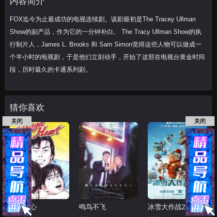
内容简介
拉马奇
安东尼奥·法加斯
兰迪·约翰逊
苏
FOX迄今为止最成功的电视连续剧。该剧最初是The Tracey Ullman
珊·萨兰登
戴夫·托马斯
瑞奇·热维斯
罗
Show的副产品，作为它的一分钟补白。 The Tracy Ullman Show的执
伯·莱纳
理察·狄恩·安德森
弗兰西斯·麦克
行制片人，James L. Brooks 和 Sam Simon觉得这些人物可以做成一
多蒙德
阿米
个半小时的电视剧，于是他们立刻动手，开始了这部在电视台黄金时间
段，历时最久的卡通系列剧。
猜你喜欢
关闭
关闭
天使之心
鸣鸟不飞
冰雪大作战2（原声版）