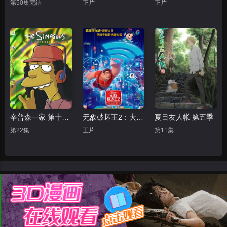
第50集完结
正片
正片
辛普森一家 第十五季
无敌破坏王2：大闹互联网
夏目友人帐 第五季
第22集
正片
第11集