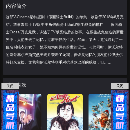
述了TV版完结后的故事。
内容简介
这部V-Cinema是特摄剧《假面骑士Build》的续集，该剧于2018年8月完
结。故事聚焦于TV版中主角假面骑士Build/桐生战兔的搭档——假面骑
士Cross/万丈龙我，讲述了TV版完结后的故事。在桐生战兔创造的新世
界中，人们失去了记忆，过着平静的生活。然而，某天，龙我遇到了一
位名叫结衣的女子，她不知为何拥有前世的记忆。与此同时，伊沃尔特
的哥哥基尔巴斯突然出现并袭击了龙我，但恢复记忆的朋友们和伊沃尔
特赶来支援。龙我和伊沃尔特联手对抗基尔巴斯的威胁，但……
猜你喜欢
关闭
关闭