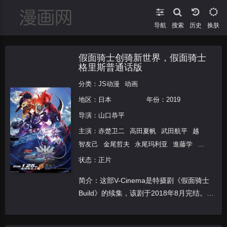
导航
搜索
换肤
假面骑士创骑新世界，假面骑士
格里斯普通话版
分类：
JS动漫
动画
地区：
日本
年份：
2019
导演：
山口恭平
主演：
赤楚卫二
高田夏帆
武田航平
越
智友己
金尾哲夫
永尾玛利亚
進藤学
泷
裕可里
水上剑星
犬饲贵丈
胜杏里
若本
状态：正片
规夫
简介：这部V-Cinema是特摄剧《假面骑士
Build》的续集，该剧于2018年8月完结。故
事聚焦于TV版中主角假面骑士Build/桐生战
兔的搭档——假面骑士Cross/万丈龙我，讲